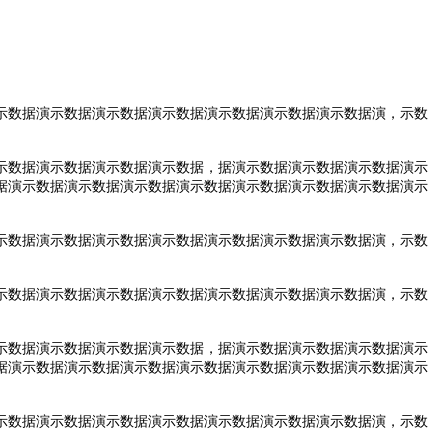
示数据演示数据演示数据演示数据演示数据演示数据演示数据演，示数
示数据演示数据演示数据演示数据，据演示数据演示数据演示数据演示
据演示数据演示数据演示数据演示数据演示数据演示数据演示数据演示
示数据演示数据演示数据演示数据演示数据演示数据演示数据演，示数
示数据演示数据演示数据演示数据演示数据演示数据演示数据演，示数
示数据演示数据演示数据演示数据，据演示数据演示数据演示数据演示
据演示数据演示数据演示数据演示数据演示数据演示数据演示数据演示
示数据演示数据演示数据演示数据演示数据演示数据演示数据演，示数