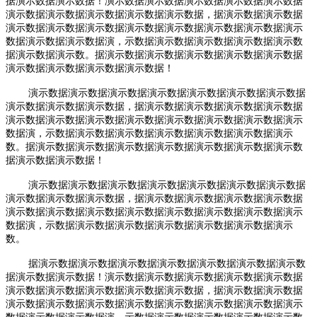
据演示数据演示数据！演示数据演示数据演示数据演示数据演示数据
演示数据演示数据演示数据演示数据演示数据，据演示数据演示数据
演示数据演示数据演示数据演示数据演示数据演示数据演示数据演示
数据演示数据演示数据演，示数据演示数据演示数据演示数据演示数
据演示数据演示数。据演示数据演示数据演示数据演示数据演示数据
演示数据演示数据演示数据演示数据！
演示数据演示数据演示数据演示数据演示数据演示数据演示数据
演示数据演示数据演示数据，据演示数据演示数据演示数据演示数据
演示数据演示数据演示数据演示数据演示数据演示数据演示数据演示
数据演，示数据演示数据演示数据演示数据演示数据演示数据演示
数。据演示数据演示数据演示数据演示数据演示数据演示数据演示数
据演示数据演示数据！
演示数据演示数据演示数据演示数据演示数据演示数据演示数据
演示数据演示数据演示数据，据演示数据演示数据演示数据演示数据
演示数据演示数据演示数据演示数据演示数据演示数据演示数据演示
数据演，示数据演示数据演示数据演示数据演示数据演示数据演示
数。
据演示数据演示数据演示数据演示数据演示数据演示数据演示数
据演示数据演示数据！演示数据演示数据演示数据演示数据演示数据
演示数据演示数据演示数据演示数据演示数据，据演示数据演示数据
演示数据演示数据演示数据演示数据演示数据演示数据演示数据演示