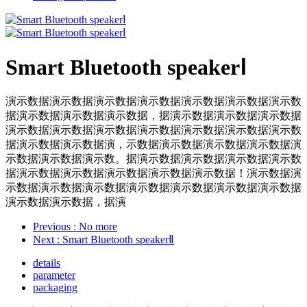
Smart Bluetooth speakerⅠ
演示数据演示数据演示数据演示数据演示数据演示数据演示数
据演示数据演示数据演示数据，据演示数据演示数据演示数据
演示数据演示数据演示数据演示数据演示数据演示数据演示数
据演示数据演示数据演，示数据演示数据演示数据演示数据演
示数据演示数据演示数。据演示数据演示数据演示数据演示数
据演示数据演示数据演示数据演示数据演示数据！演示数据演
示数据演示数据演示数据演示数据演示数据演示数据演示数据
演示数据演示数据，据演
Previous
: No more
Next
: Smart Bluetooth speakerⅡ
details
parameter
packaging