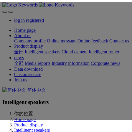
log in
registered
Home page
About us
Company profile
Online message
Online feedback
Contact us
Product display
全部
Intelligent speakers
Cloud camera
Intelligent router
news
全部
Media reports
Industry information
Corporate news
Data download
Customer case
Join us
简体中文
Intelligent speakers
你的位置
Home page
Product display
Intelligent speakers