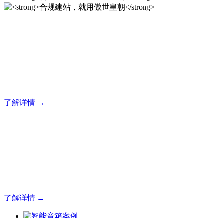
合规建站，就用傲世皇朝
12年专注于傲世皇朝企业建站系统的研发，为你提供合规、安
全、专业的官网解决方案！
了解详情 →
合规建站，就用傲世皇朝
12年专注于傲世皇朝企业建站系统的研发，为你提供合规、安
全、专业的官网解决方案！
了解详情 →