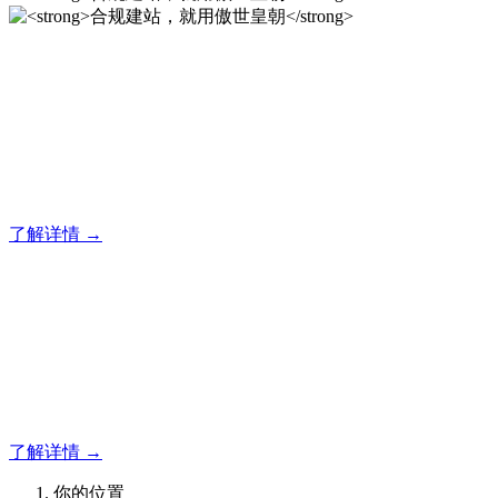
合规建站，就用傲世皇朝
12年专注于傲世皇朝企业建站系统的研发，为你提供合规、安
全、专业的官网解决方案！
了解详情 →
合规建站，就用傲世皇朝
12年专注于傲世皇朝企业建站系统的研发，为你提供合规、安
全、专业的官网解决方案！
了解详情 →
你的位置