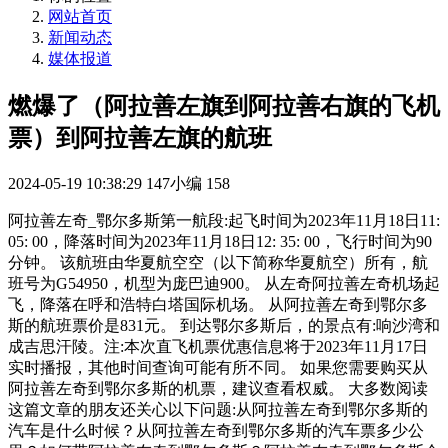
网站首页
新闻动态
媒体报道
燃爆了（阿拉善左旗到阿拉善右旗的飞机
票）到阿拉善左旗的航班
2024-05-19 10:38:29
147小编
158
阿拉善左奇_鄂尔多斯第一航段:起飞时间为2023年11月18日11:
05: 00，降落时间为2023年11月18日12: 35: 00，飞行时间为90
分钟。 该航班由华夏航空空（以下简称华夏航空）所有，航
班号为G54950，机型为庞巴迪900。 从左奇阿拉善左奇机场起
飞，降落在呼和浩特白塔国际机场。 从阿拉善左奇到鄂尔多
斯的航班票价是831元。 到达鄂尔多斯后，的景点有:响沙湾和
成吉思汗陵。注:本次直飞机票优惠信息将于2023年11月17日
实时播报，其他时间查询可能有所不同。 如果您需要购买从
阿拉善左奇到鄂尔多斯的机票，建议查看权威。 大多数阅读
这篇文章的朋友还关心以下问题:从阿拉善左奇到鄂尔多斯的
汽车是什么时候？从阿拉善左奇到鄂尔多斯的汽车票多少公